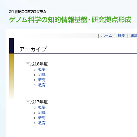
｜
ホーム
｜
概要
｜
組
アーカイブ
平成18年度
概要
組織
研究
教育
平成17年度
概要
組織
研究
教育