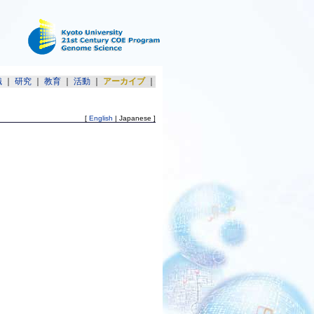
織
｜
研究
｜
教育
｜
活動
｜
アーカイブ
｜
[
English
| Japanese ]